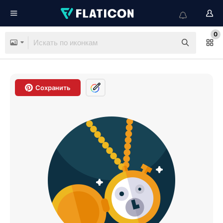
0
Сохранить