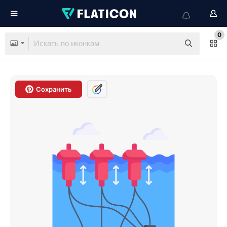
0
Сохранить