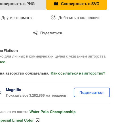
копировать в PNG
Скопировать в SVG
Другие форматы
Добавить в коллекцию
Поделиться
я Flaticon
но для личных и коммерческих целей с указанием авторства.
нее
на авторство обязательна.
Как ссылаться на авторство?
Magnific
Подписаться
Показать все 3,282,856 материалов
иконок из пакета
Water Polo Championship
pecial Lineal Color