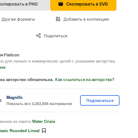
копировать в PNG
Скопировать в SVG
Другие форматы
Добавить в коллекцию
Поделиться
я Flaticon
но для личных и коммерческих целей с указанием авторства.
нее
на авторство обязательна.
Как ссылаться на авторство?
Magnific
Подписаться
Показать все 3,282,856 материалов
иконок из пакета
Water Crisis
asic Rounded Lineal