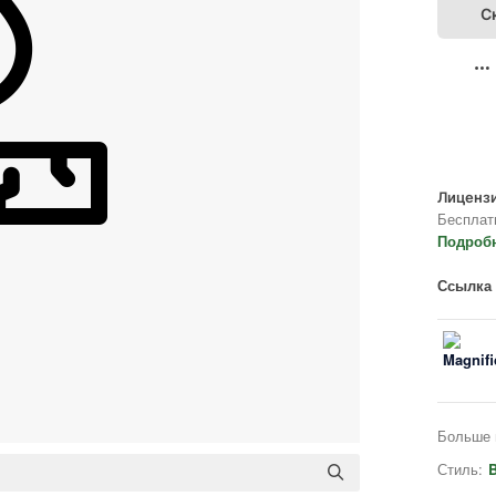
С
Лицензи
Бесплат
Подроб
Ссылка 
Больше 
Стиль:
B