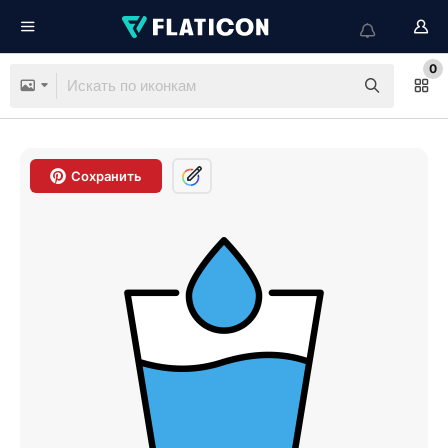
0
Сохранить