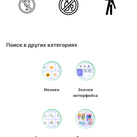
Поиск в других категориях
Иконки
Значки
интерфейса