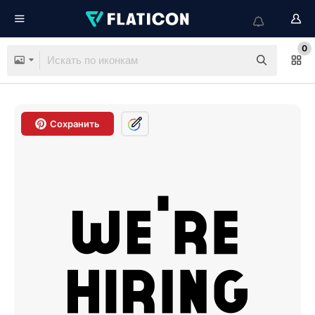
0
Сохранить