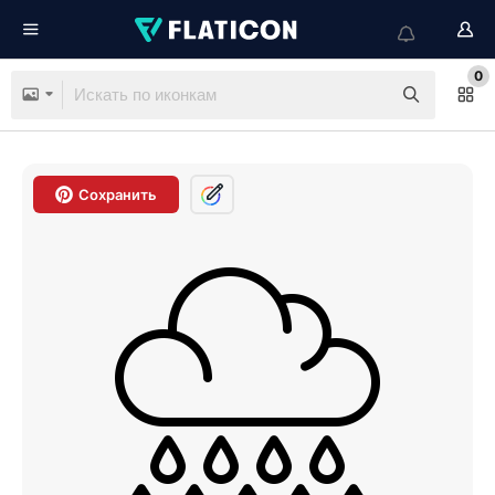
0
Сохранить