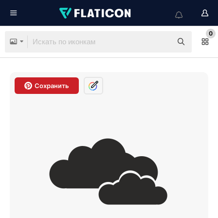
0
Сохранить