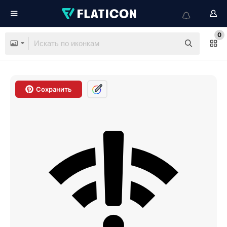
0
Сохранить