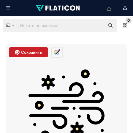
0
Сохранить