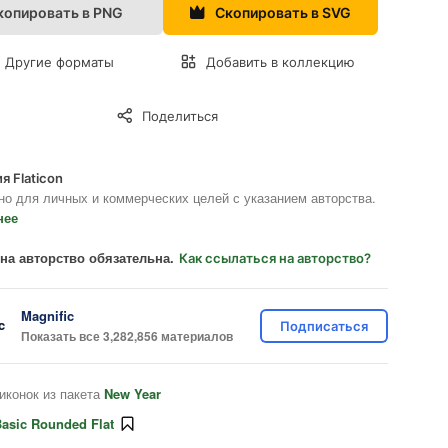
копировать в PNG
Скопировать в SVG
Другие форматы
Добавить в коллекцию
Поделиться
я Flaticon
но для личных и коммерческих целей с указанием авторства.
нее
на авторство обязательна.
Как ссылаться на авторство?
Magnific
Подписаться
Показать все 3,282,856 материалов
иконок из пакета
New Year
asic Rounded Flat