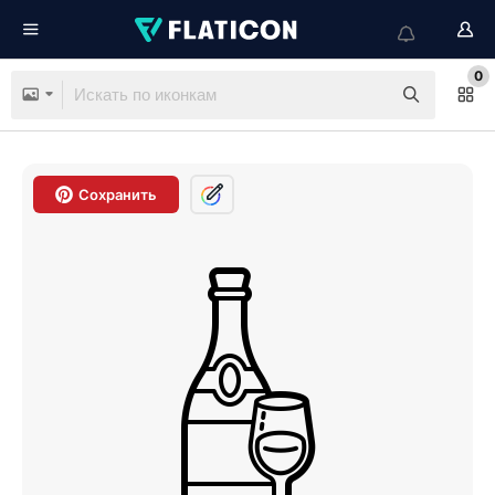
0
Сохранить