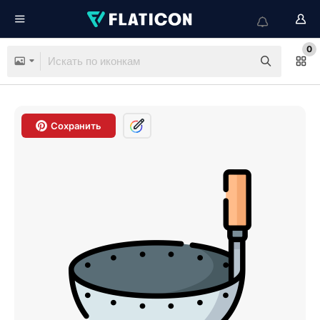
0
Сохранить