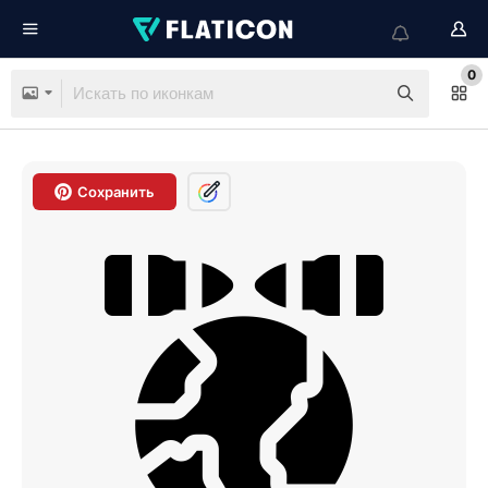
0
Сохранить