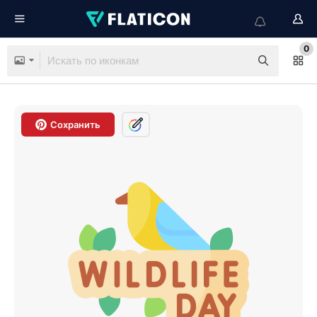
0
Сохранить