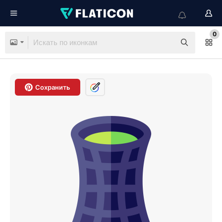
0
Сохранить