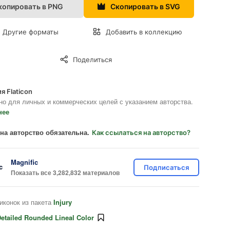
копировать в PNG
Скопировать в SVG
Другие форматы
Добавить в коллекцию
Поделиться
я Flaticon
но для личных и коммерческих целей с указанием авторства.
нее
на авторство обязательна.
Как ссылаться на авторство?
Magnific
Подписаться
Показать все 3,282,832 материалов
иконок из пакета
Injury
etailed Rounded Lineal Color