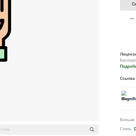
С
Лицензи
Бесплат
Подроб
Ссылка 
Больше 
Стиль:
D