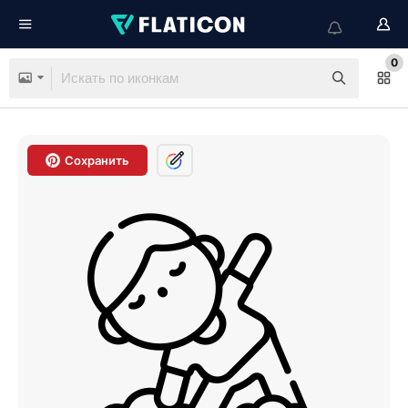
0
Сохранить