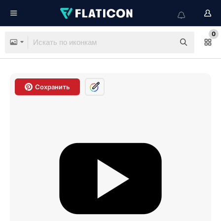
0
Сохранить