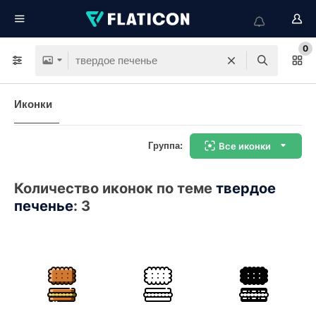
0
Иконки
Группа:
Все иконки
Количество иконок по теме
твердое
печенье
:
3