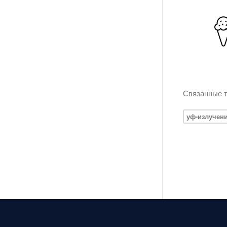
Связанные т
уф-излучен