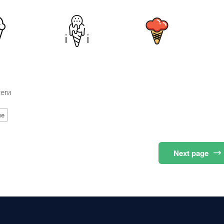
еги
ие
Next
page