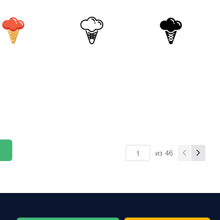
из
46