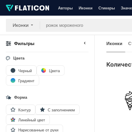
Авторы
Иконки
Стикеры
Значк
Иконки
Фильтры
Иконки
С
Цвета
Количес
Черный
Цвета
Градиент
Форма
Контур
С заполнением
Линейный цвет
Нарисованные от руки