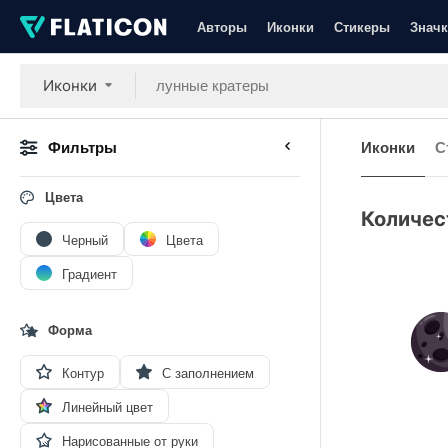
Авторы
Иконки
Стикеры
Значк
Иконки
Фильтры
Иконки
С
Цвета
Количес
Черный
Цвета
Градиент
Форма
Контур
С заполнением
Линейный цвет
Нарисованные от руки