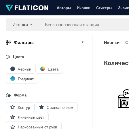
Авторы
Иконки
Стикеры
Значк
Иконки
Фильтры
Иконки
С
Цвета
Количес
Черный
Цвета
Градиент
Форма
Контур
С заполнением
Линейный цвет
Нарисованные от руки