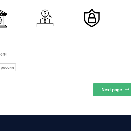
еги
россия
Next
page