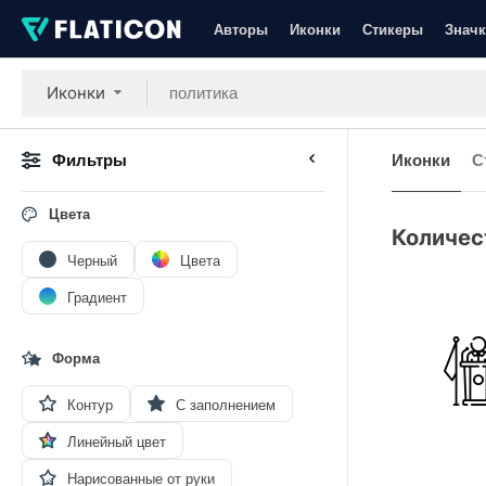
Авторы
Иконки
Стикеры
Значк
Иконки
Фильтры
Иконки
С
Цвета
Количес
Черный
Цвета
Градиент
Форма
Контур
С заполнением
Линейный цвет
Нарисованные от руки