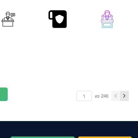
из
246