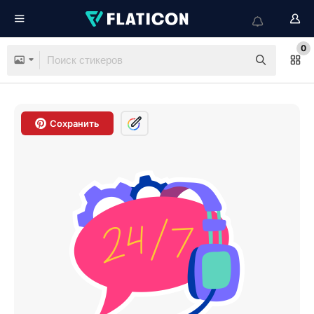
0
Сохранить