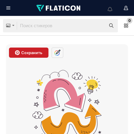
0
Сохранить