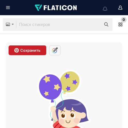
0
Сохранить