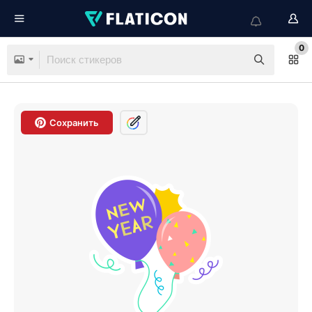
0
Сохранить