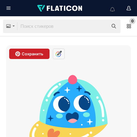
0
Сохранить