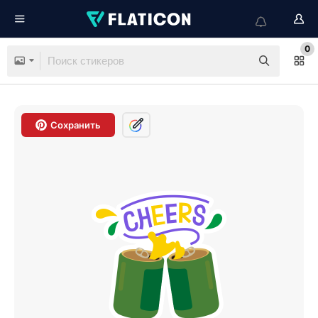
0
Сохранить