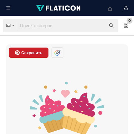
0
Сохранить