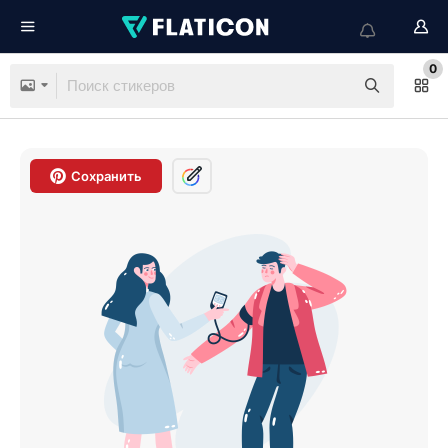
0
Сохранить