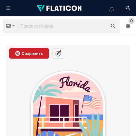
0
Сохранить