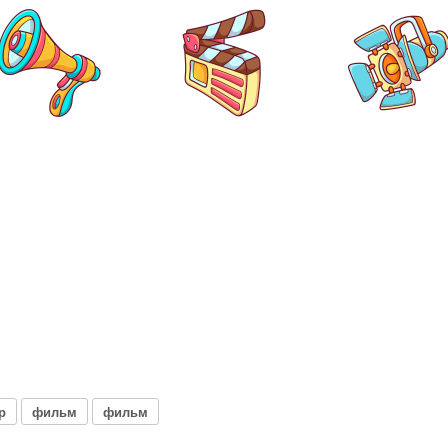
р
фильм
фильм