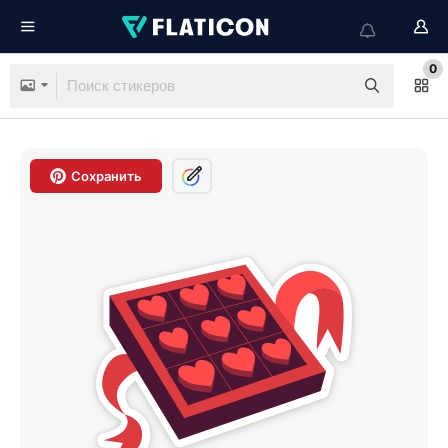
0
Сохранить