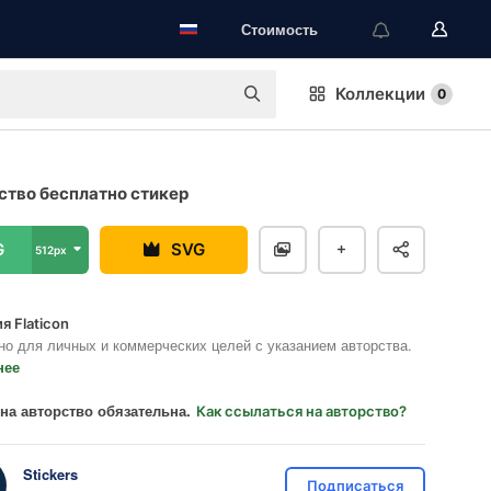
Стоимость
Коллекции
0
тво бесплатно стикер
G
SVG
512px
я Flaticon
но для личных и коммерческих целей с указанием авторства.
нее
на авторство обязательна.
Как ссылаться на авторство?
Stickers
Подписаться