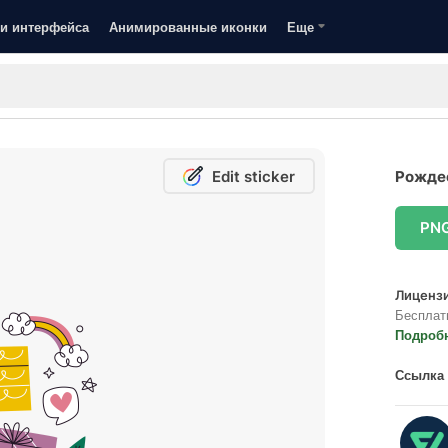
и интерфейса
Анимированные иконки
Еще
Edit sticker
Рождес
PN
Лицензи
Бесплат
Подроб
Ссылка 