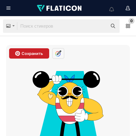
0
Сохранить