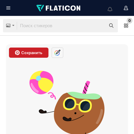
0
Сохранить