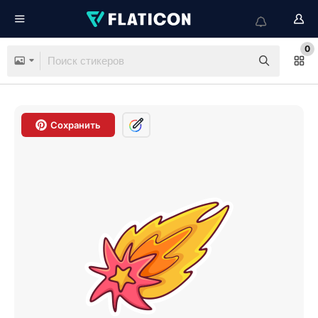
0
Сохранить