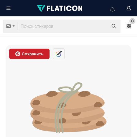
0
Сохранить