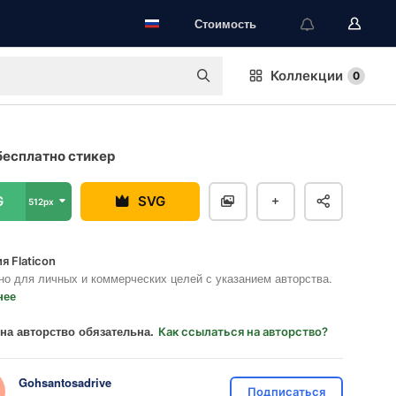
Стоимость
Коллекции
0
бесплатно стикер
G
SVG
512px
я Flaticon
но для личных и коммерческих целей с указанием авторства.
нее
на авторство обязательна.
Как ссылаться на авторство?
Gohsantosadrive
Подписаться