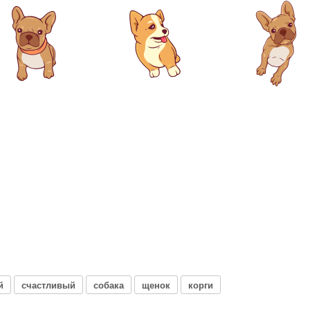
й
счастливый
собака
щенок
корги