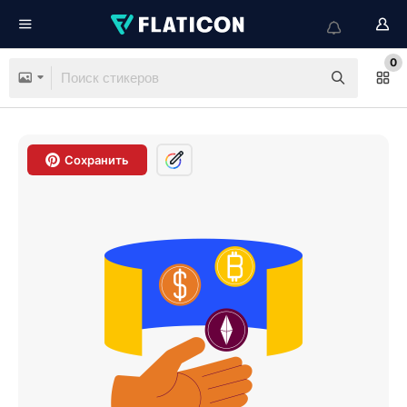
0
Сохранить