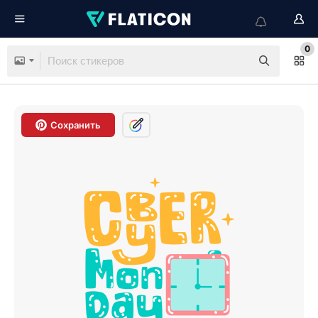
0
Сохранить