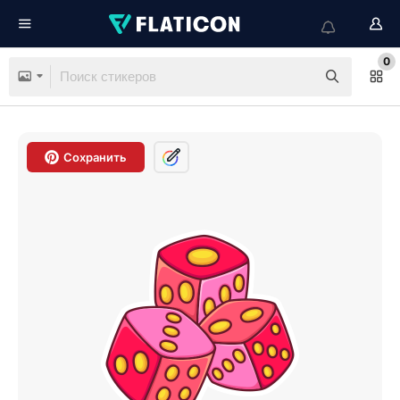
0
Сохранить