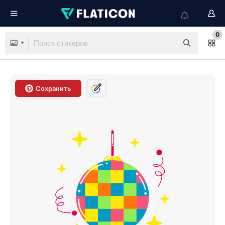
0
Сохранить