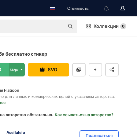
Стоимость
Коллекции
0
бя бесплатно стикер
G
SVG
512px
я Flaticon
но для личных и коммерческих целей с указанием авторства.
нее
на авторство обязательна.
Как ссылаться на авторство?
Acellalelo
Подписаться