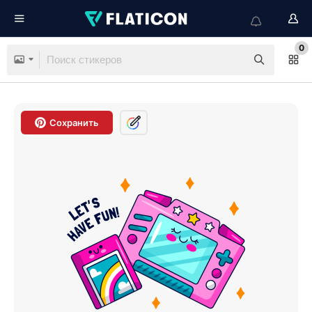
0
Сохранить