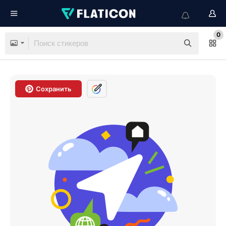
0
Сохранить