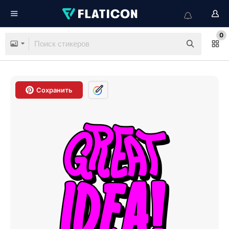
0
Сохранить