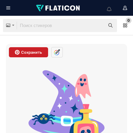
0
Сохранить